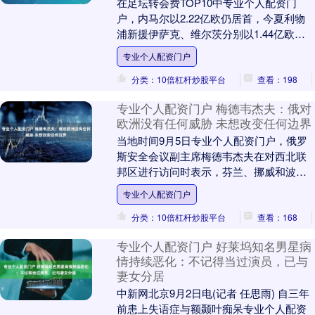
在足坛转会费TOP10中专业个人配资门
户，内马尔以2.22亿欧仍居首，今夏利物
浦新援伊萨克、维尔茨分别以1.44亿欧、
1.25亿欧排名第4和第8。 足坛历史转会....
专业个人配资门户
分类：10倍杠杆炒股平台
查看：198
专业个人配资门户 梅德韦杰夫：俄对
欧洲没有任何威胁 未想改变任何边界
当地时间9月5日专业个人配资门户，俄罗
斯安全会议副主席梅德韦杰夫在对西北联
邦区进行访问时表示，芬兰、挪威和波兰
正在俄罗斯领土附近增强军事活动，并且
专业个人配资门户
由于波罗的海国....
分类：10倍杠杆炒股平台
查看：168
专业个人配资门户 好莱坞知名男星病
情持续恶化：不记得当过演员，已与
妻女分居
中新网北京9月2日电(记者 任思雨) 自三年
前患上失语症与额颞叶痴呆专业个人配资