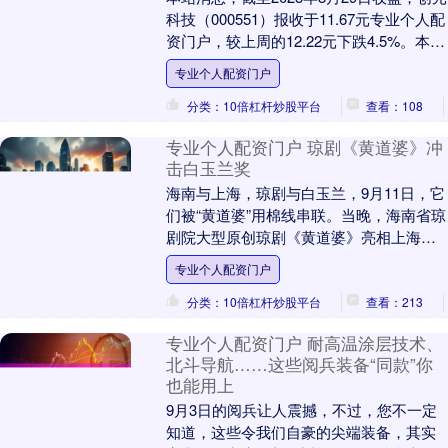
科技（000551）报收于11.67元专业个人配
资门户，较上周的12.22元下跌4.5%。本
周，创元科技8月25日盘....
专业个人配资门户
分类：10倍杠杆炒股平台
查看：108
专业个人配资门户 琼剧《黄道婆》冲
击白玉兰奖
海南与上海，琼剧与白玉兰，9月11日，它
们被“黄道婆”用棉线串联。当晚，海南省琼
剧院大型原创琼剧《黄道婆》亮相上海临
港演艺中心专业个人配资门户，代表琼剧
专业个人配资门户
首次参评....
分类：10倍杠杆炒股平台
查看：213
专业个人配资门户 耐高温涂层技术、
北斗导航……这些阅兵装备“同款”你
也能用上
9月3日的阅兵让人震撼，不过，您不一定
知道，这些令我们自豪的尖端装备，其实