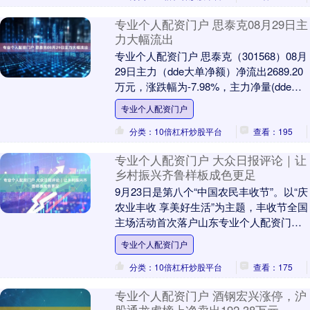
专业个人配资门户 思泰克08月29日主
力大幅流出
专业个人配资门户 思泰克（301568）08月
29日主力（dde大单净额）净流出2689.20
万元，涨跌幅为-7.98%，主力净量(dde大
单净额/流通股)为-....
专业个人配资门户
分类：10倍杠杆炒股平台
查看：195
专业个人配资门户 大众日报评论｜让
乡村振兴齐鲁样板成色更足
9月23日是第八个“中国农民丰收节”。以“庆
农业丰收 享美好生活”为主题，丰收节全国
主场活动首次落户山东专业个人配资门
户，一系列丰富多彩的庆祝活动，全面展
专业个人配资门户
示了山....
分类：10倍杠杆炒股平台
查看：175
专业个人配资门户 酒钢宏兴涨停，沪
股通龙虎榜上净卖出192.38万元