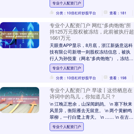
专业个人配资门户
将根据员工....
分类：10倍杠杆炒股平台
查看：181
专业个人配资门户 网红“多肉饱饱”所
持125万元股权被冻结，此前被执行超
1661万元
天眼查APP显示，8月底，浙江新扬意远科
技有限公司新增一则股权冻结信息，被执
行人为孙悦童（网名“多肉饱饱”），冻结股
权数额为125万人民币专业个人配资门户，
专业个人配资门户
冻结....
分类：10倍杠杆炒股平台
查看：198
专业个人配资门户 早读丨这些栖息在
诗词中的鸟儿，你知道几只？
\n 江晚正愁余，山深闻鹧鸪。 \n 塞下秋来
风景异，衡阳雁去无留意。 \n 两个黄鹂鸣
翠柳，一行白鹭上青天。 \n …… \n 在古诗
词中， \n 经常能读到....
专业个人配资门户