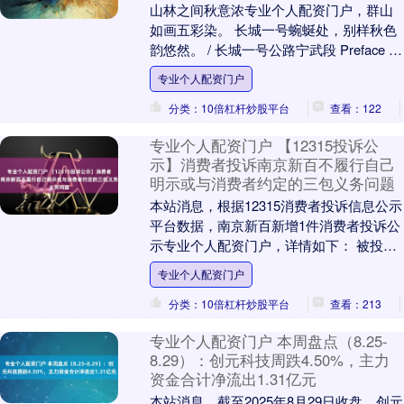
山林之间秋意浓专业个人配资门户，群山
如画五彩染。 长城一号蜿蜒处，别样秋色
韵悠然。 / 长城一号公路宁武段 Preface 山
西长城一号旅游公路，是一条贯穿大同....
专业个人配资门户
分类：10倍杠杆炒股平台
查看：122
专业个人配资门户 【12315投诉公
示】消费者投诉南京新百不履行自己
明示或与消费者约定的三包义务问题
本站消息，根据12315消费者投诉信息公示
平台数据，南京新百新增1件消费者投诉公
示专业个人配资门户，详情如下： 被投诉
企业：南京新街口百货商店股份有限公司
专业个人配资门户
投诉基....
分类：10倍杠杆炒股平台
查看：213
专业个人配资门户 本周盘点（8.25-
8.29）：创元科技周跌4.50%，主力
资金合计净流出1.31亿元
本站消息，截至2025年8月29日收盘，创元