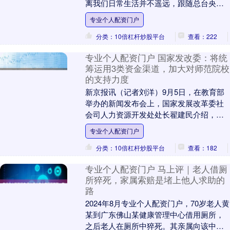
离我们日常生活并不遥远，跟随总台央视
记者，一起去发现那些在生活中的阅兵“同
专业个人配资门户
款”科技。 ....
分类：10倍杠杆炒股平台
查看：222
专业个人配资门户 国家发改委：将统
筹运用3类资金渠道，加大对师范院校
的支持力度
新京报讯（记者刘洋）9月5日，在教育部
举办的新闻发布会上，国家发展改革委社
会司人力资源开发处处长翟建民介绍，国
家发展改革委在支持改善教师教学科研条
专业个人配资门户
件、支持师范院....
分类：10倍杠杆炒股平台
查看：182
专业个人配资门户 马上评｜老人借厕
所猝死，家属索赔是堵上他人求助的
路
2024年8月专业个人配资门户，70岁老人黄
某到广东佛山某健康管理中心借用厕所，
之后老人在厕所中猝死。其亲属向该中心